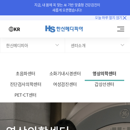
지금, 내 몸에 꼭 맞는 AI 기반 맞춤형 건강검진이
새롭게 오픈했습니다!
오늘 하루 열지 않기
KR
한신메디피아
센터소개
초음파센터
소화기내시경센터
영상의학센터
진단검사의학센터
여성검진센터
갑상선센터
PET-CT센터