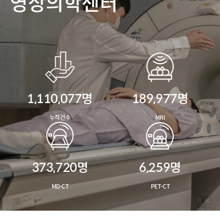
영상의학센터
1,110,077
명
189,977
명
누적건수
MRI
373,720
명
6,259
명
MD-CT
PET-CT