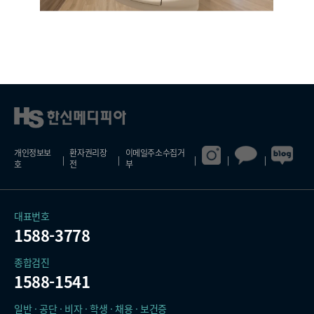
개인정보보
환자권리장
이메일주소수집거
호
전
부
대표번호
1588-3778
종합검진
1588-1541
일반 · 공단 · 비자 · 학생 · 채용 · 보건증