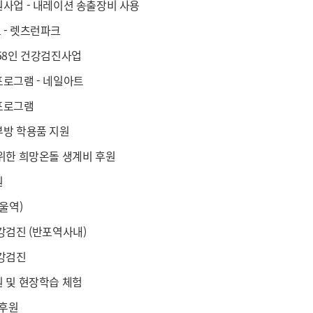
사업 - 내레이션 송출장비 사용
- 렛츠런파크
58인 건강검진사업
로그램 - 네일아트
프로그램
방 학용품 지원
위한 희망온돌 생계비 후원
원
울역)
강검진 (반포역사내)
강검진
 및 현장학습 체험
 후원