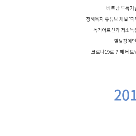
베트남 투득기
정해복지 유튜브 채널 ‘떡
독거어르신과 저소득층
발달장애인 
코로나19로 인해 베트
20