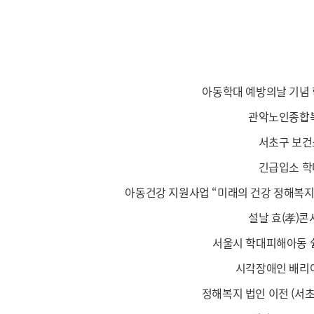
아동학대 예방의날 기념
관악노인종합복
서초구 보건
긴급입소 학
아동건강 지원사업 “미래의 건강 정해복지
설날 효(孝)콘
서울시 학대피해아동 
시각장애인 배리
정해복지 법인 이전 (서초구