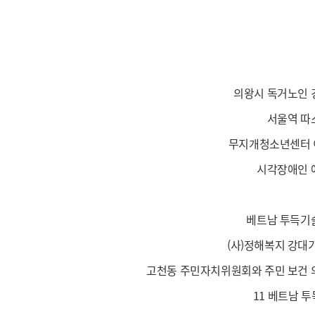
의왕시 독거노인 
서울역 따
무지개청소년센터 
시각장애인 
베트남 투득기
(사)정해복지 강대
고천동 주민자치위원회와 주민 보건 
11 베트남 