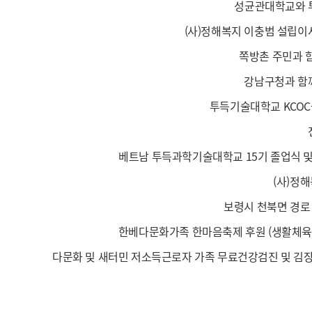
성균관대학교와 
(사)정해복지 이충범 설립이
쪽방촌 주민과 
강남구청과 함
투득기술대학교 KCOC
베트남 투득과학기술대학교 15기 졸업식 및
(사)정
보령시 천북면 경
한베다문화가족 한마음축제 후원 (생활체육대
다문화 및 새터민 저소득근로자 가족 무료건강검진 및 김장