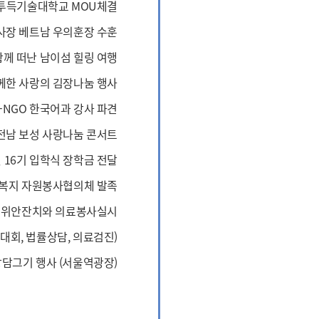
투득기술대학교 MOU체결
사장 베트남 우의훈장 수훈
함께 떠난 남이섬 힐링 여행
께한 사랑의 김장나눔 행사
-NGO 한국어과 강사 파견
전남 보성 사랑나눔 콘서트
 16기 입학식 장학금 전달
해복지 자원봉사협의체 발족
로 위안잔치와 의료봉사실시
회, 법률상담, 의료검진)
담그기 행사 (서울역광장)