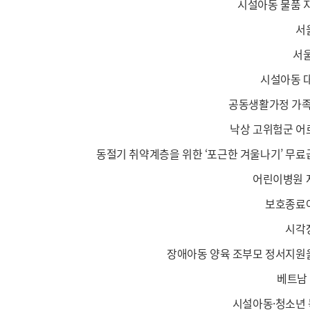
시설아동 물품 
서
서울
시설아동 대
공동생활가정 가족
낙상 고위험군 어
동절기 취약계층을 위한 ‘포근한 겨울나기’ 무료
어린이병원 
보호종료아
시각
장애아동 양육 조부모 정서지원
베트남 
시설아동·청소년