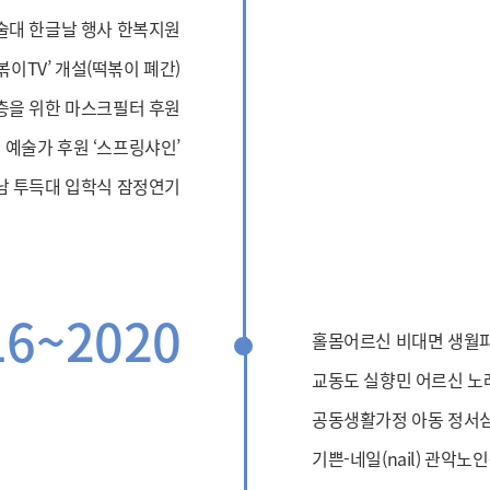
술대 한글날 행사 한복지원
볶이TV’ 개설(떡볶이 폐간)
을 위한 마스크필터 후원
예술가 후원 ‘스프링샤인’
남 투득대 입학식 잠정연기
16~2020
홀몸어르신 비대면 생월
교동도 실향민 어르신 노
공동생활가정 아동 정서심
기쁜-네일(nail) 관악